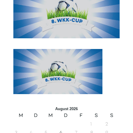
August 2026
M
D
M
D
F
S
S
1
2
3
4
5
6
7
8
9