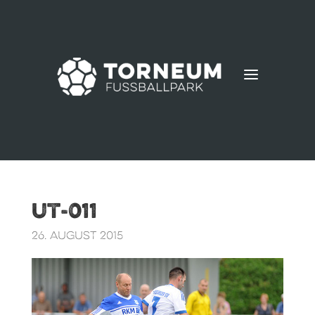
a
UT-011
26. August 2015