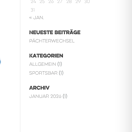
24
25
26
27
28
29
30
31
« Jan.
Neueste Beiträge
Pächterwechsel
Kategorien
Allgemein
(1)
Sportsbar
(1)
Archiv
Januar 2026
(1)