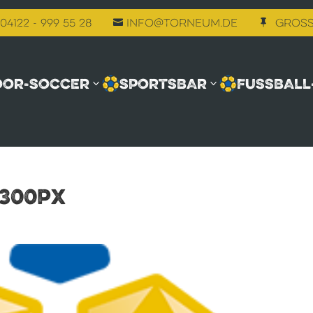
04122 - 999 55 28
info@torneum.de
Gross


OOR-SOCCER
SPORTSBAR
FUSSBALL
300px