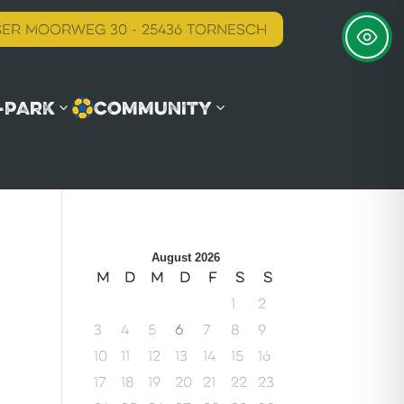
er Moorweg 30 - 25436 Tornesch
-PARK
COMMUNITY
August 2026
M
D
M
D
F
S
S
1
2
3
4
5
6
7
8
9
10
11
12
13
14
15
16
17
18
19
20
21
22
23