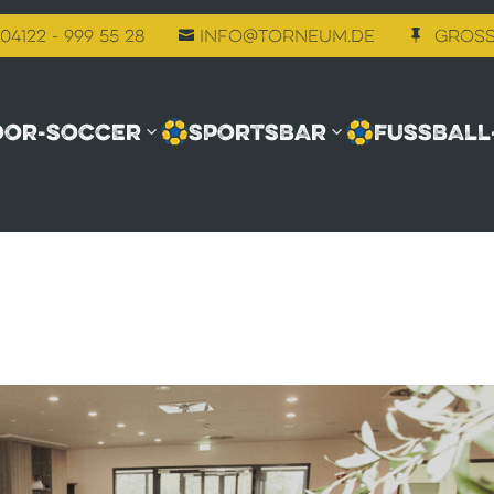
04122 - 999 55 28
info@torneum.de
Gross


OOR-SOCCER
SPORTSBAR
FUSSBALL