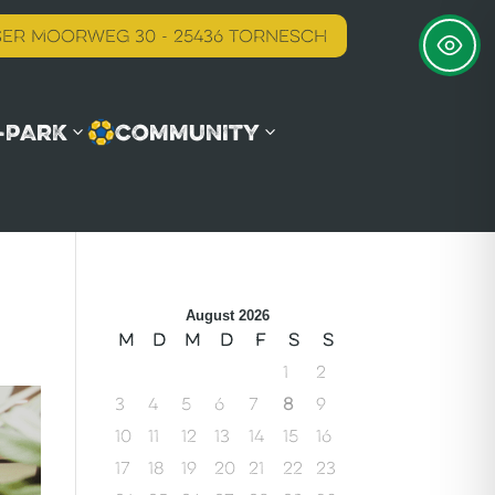
er Moorweg 30 - 25436 Tornesch
-PARK
COMMUNITY
August 2026
M
D
M
D
F
S
S
1
2
3
4
5
6
7
8
9
10
11
12
13
14
15
16
17
18
19
20
21
22
23