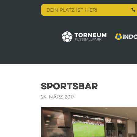
DEIN PLATZ IST HIER!

IND
Sportsbar
24. März 2017