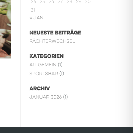
24
25
26
27
28
29
30
31
« Jan.
Neueste Beiträge
Pächterwechsel
Kategorien
Allgemein
(1)
Sportsbar
(1)
Archiv
Januar 2026
(1)