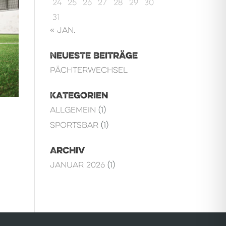
24
25
26
27
28
29
30
31
« Jan.
Neueste Beiträge
Pächterwechsel
Kategorien
Allgemein
(1)
Sportsbar
(1)
Archiv
Januar 2026
(1)