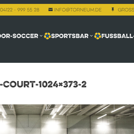
04122 - 999 55 28
info@torneum.de
Gross


OOR-SOCCER
SPORTSBAR
FUSSBALL
Court-1024×373-2