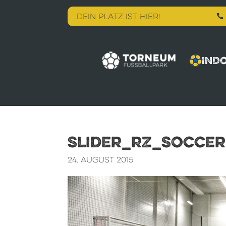
DEIN PLATZ IST HIER!

IND
Slider_RZ_Soccer-
24. August 2015