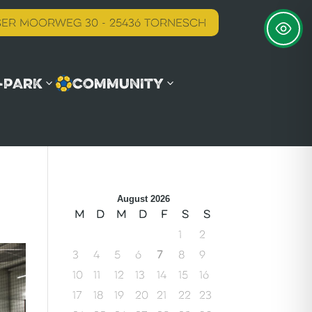
er Moorweg 30 - 25436 Tornesch
-PARK
COMMUNITY
August 2026
M
D
M
D
F
S
S
1
2
3
4
5
6
7
8
9
10
11
12
13
14
15
16
17
18
19
20
21
22
23