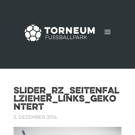
a
Slider_RZ_Seitenfal
lzieher_links_geko
ntert
5. Dezember 2014