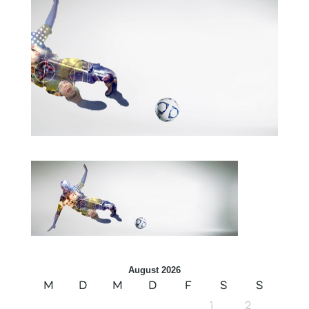
August 2026
M
D
M
D
F
S
S
1
2