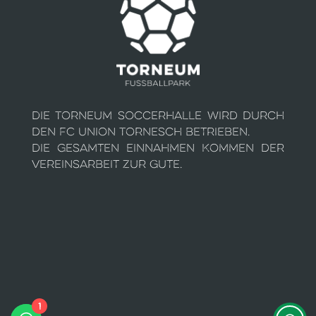
Die Torneum Soccerhalle wird durch
den FC Union Tornesch betrieben.
Die gesamten Einnahmen kommen der
Vereinsarbeit zur Gute.
1