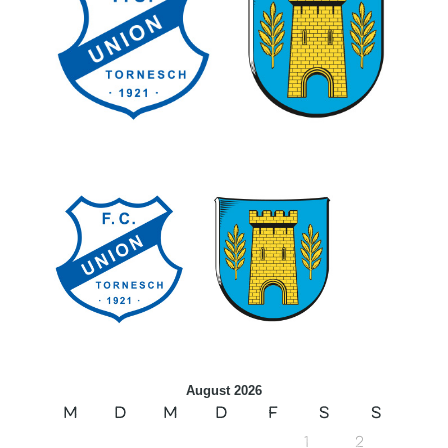
August 2026
M
D
M
D
F
S
S
1
2