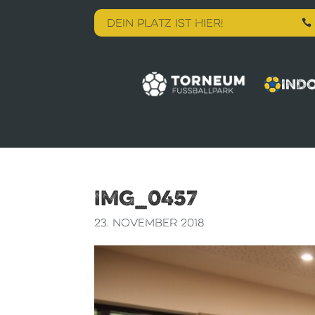
DEIN PLATZ IST HIER!

IND
IMG_0457
23. November 2018