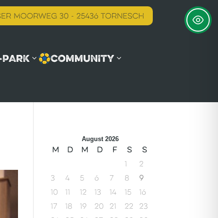
er Moorweg 30 - 25436 Tornesch
-PARK
COMMUNITY
August 2026
M
D
M
D
F
S
S
1
2
3
4
5
6
7
8
9
10
11
12
13
14
15
16
17
18
19
20
21
22
23