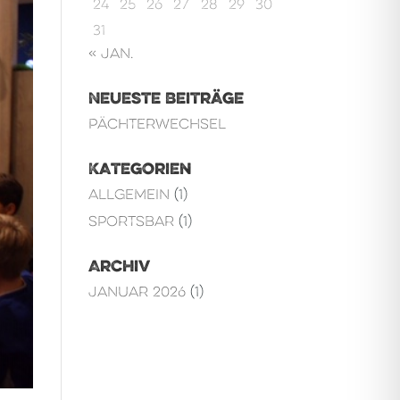
24
25
26
27
28
29
30
31
« Jan.
Neueste Beiträge
Pächterwechsel
Kategorien
Allgemein
(1)
Sportsbar
(1)
Archiv
Januar 2026
(1)