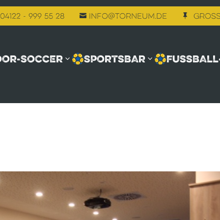
04122 - 999 55 28
info@torneum.de
Gross


OOR-SOCCER
SPORTSBAR
FUSSBALL