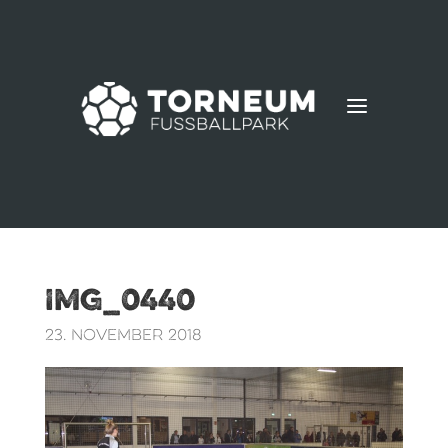
a
IMG_0440
23. November 2018