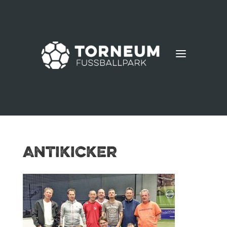
a
antikicker