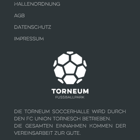
HALLENORDNUNG
AGB
DATENSCHUTZ
IMPRESSUM
Die Torneum Soccerhalle wird durch
den FC Union Tornesch betrieben.
Die gesamten Einnahmen kommen der
Vereinsarbeit zur Gute.