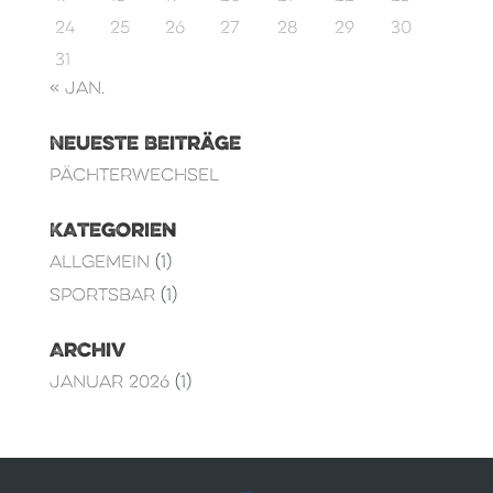
24
25
26
27
28
29
30
31
« Jan.
Neueste Beiträge
Pächterwechsel
Kategorien
Allgemein
(1)
Sportsbar
(1)
Archiv
Januar 2026
(1)