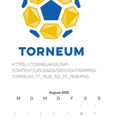
https://torneum.de/wp-
content/uploads/2017/03/cropped-
Torneum_TF_RGB_512_TF_RGB.png
August 2026
M
D
M
D
F
S
S
1
2
3
4
5
6
7
8
9