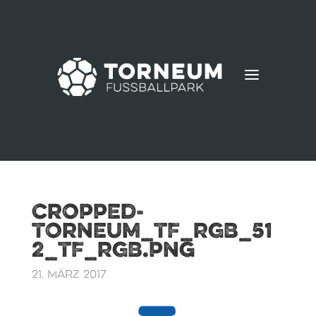
a
cropped-
Torneum_TF_RGB_51
2_TF_RGB.png
21. März 2017